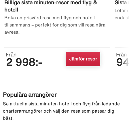
Billiga sista minuten-resor med flyg &
Sista
hotell
Letar 
Boka en prisvärd resa med flyg och hotell
endast
tillsammans – perfekt för dig som vill resa nära
avresa.
Från
Från
Jämför resor
2 998:-
94
Populära arrangörer
Se aktuella sista minuten hotell och flyg från ledande
charterarrangörer och välj den resa som passar dig
bäst.