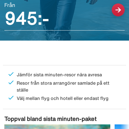
Från
945:-
check
Jämför sista minuten-resor nära avresa
check
Resor från stora arrangörer samlade på ett
ställe
check
Välj mellan flyg och hotell eller endast flyg
Toppval bland sista minuten-paket