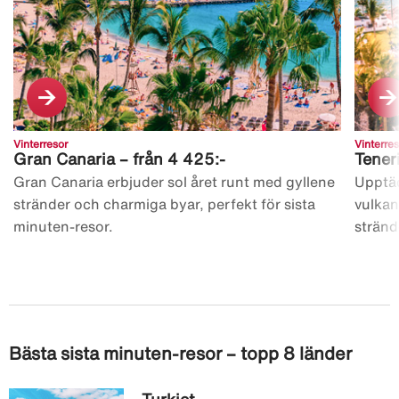
Vinterresor
Vinterres
Gran Canaria – från 4 425:-
Teneri
Gran Canaria erbjuder sol året runt med gyllene
Upptäc
stränder och charmiga byar, perfekt för sista
vulkan
minuten-resor.
stränd
Bästa sista minuten-resor – topp 8 länder
Turkiet