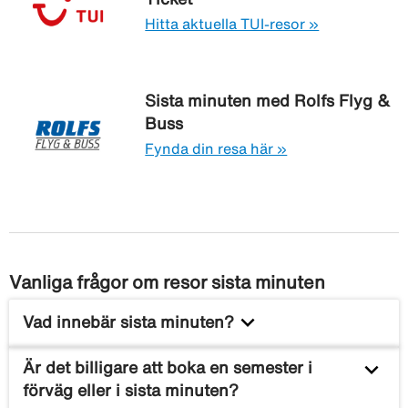
Hitta aktuella TUI-resor »
Sista minuten med Rolfs Flyg &
Buss
Fynda din resa här »
Vanliga frågor om resor sista minuten
keyboard_arrow_down
Vad innebär sista minuten?
Sista minuten-resor är resor som bokas nära
keyboard_arrow_down
Är det billigare att boka en semester i
avresedatumet. De kan vara rabatterade, men priset
förväg eller i sista minuten?
beror på efterfrågan. Perfekt för dig som är flexibel