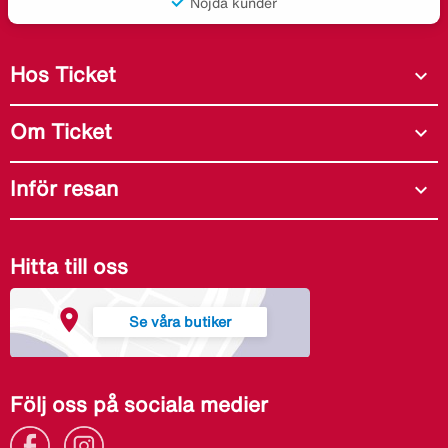
Nöjda kunder
Hos Ticket
expand_more
Om Ticket
expand_more
Inför resan
expand_more
Hitta till oss
Se våra butiker
Följ oss på sociala medier