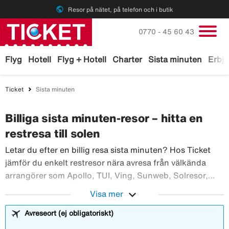
public
Resor på nätet, på telefon och i butik
Ring oss på
0770 - 45 60 43
Flyg
Hotell
Flyg + Hotell
Charter
Sista minuten
Erbj
Ticket
Sista minuten
Billiga sista minuten-resor – hitta en
restresa till solen
Letar du efter en billig resa sista minuten? Hos Ticket
jämför du enkelt restresor nära avresa från välkända
arrangörer som Apollo, TUI, Ving, Sunweb, Solresor,
Rolfs Flyg & Buss med flera. Med vår smidiga
expand_more
Visa mer
filterfunktion hittar du snabbt det som passar dig – från
sista minuten charter med specificerat boende till
Avreseort (ej obligatoriskt)
flygstolar och andra alternativ. På Ticket samlar vi alla