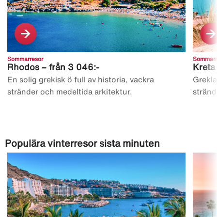
Sommarresor
Sommarr
Rhodos – från 3 046:-
Kreta
En solig grekisk ö full av historia, vackra
Grekla
stränder och medeltida arkitektur.
stränd
Populära vinterresor sista minuten