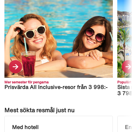
Mer semester för pengarna
Populärt
Prisvärda All Inclusive-resor från 3 998:-
Sista
3 798
Mest sökta resmål just nu
Med hotell
En