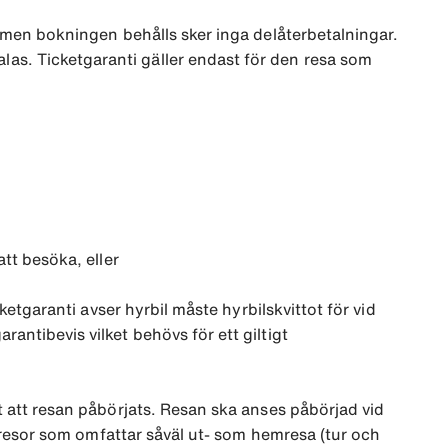
ar men bokningen behålls sker inga delåterbetalningar.
las. Ticketgaranti gäller endast för den resa som
att besöka, eller
cketgaranti avser hyrbil måste hyrbilskvittot för vid
antibevis vilket behövs för ett giltigt
et att resan påbörjats. Resan ska anses påbörjad vid
id resor som omfattar såväl ut- som hemresa (tur och