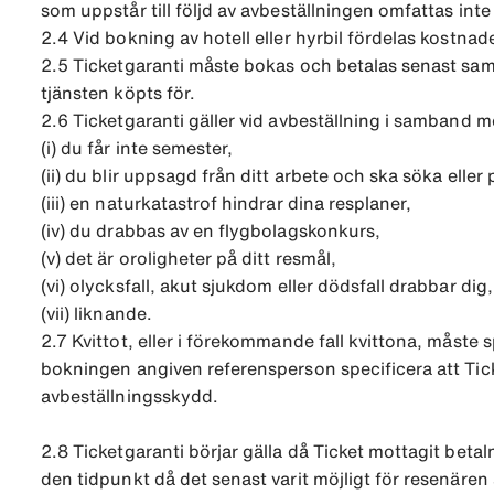
som uppstår till följd av avbeställningen omfattas inte
2.4 Vid bokning av hotell eller hyrbil fördelas kostna
2.5 Ticketgaranti måste bokas och betalas senast samt
tjänsten köpts för.
2.6 Ticketgaranti gäller vid avbeställning i samband 
(i) du får inte semester,
(ii) du blir uppsagd från ditt arbete och ska söka eller 
(iii) en naturkatastrof hindrar dina resplaner,
(iv) du drabbas av en flygbolagskonkurs,
(v) det är oroligheter på ditt resmål,
(vi) olycksfall, akut sjukdom eller dödsfall drabbar di
(vii) liknande.
2.7 Kvittot, eller i förekommande fall kvittona, måste s
bokningen angiven referensperson specificera att Ticket
avbeställningsskydd.
2.8 Ticketgaranti börjar gälla då Ticket mottagit beta
den tidpunkt då det senast varit möjligt för resenären 