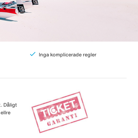
check
Inga komplicerade regler
. Dåligt
ellre