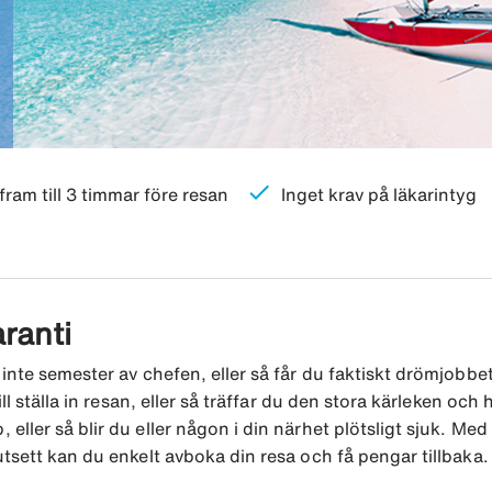
check
ram till 3 timmar före resan
Inget krav på läkarintyg
ranti
inte semester av chefen, eller så får du faktiskt drömjobbet
l ställa in resan, eller så träffar du den stora kärleken och h
ller så blir du eller någon i din närhet plötsligt sjuk. Med
tsett kan du enkelt avboka din resa och få pengar tillbaka.