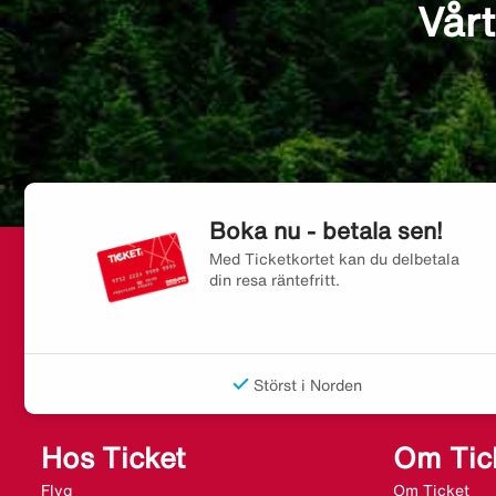
Vårt
Boka nu - betala sen!
Med Ticketkortet kan du delbetala
din resa räntefritt.
Störst i Norden
Hos Ticket
Om Tic
Flyg
Om Ticket