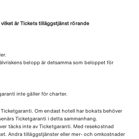
vilket är Tickets tilläggstjänst rörande
er.
 Självriskens belopp är detsamma som beloppet för
aranti inte gäller för charter.
 Ticketgaranti. Om endast hotell har bokats behöver
esenärs Ticketgaranti i detta sammanhang.
er täcks inte av Ticketgaranti. Med resekostnad
cket. Andra tilläggstjänster eller mer- och omkostnader