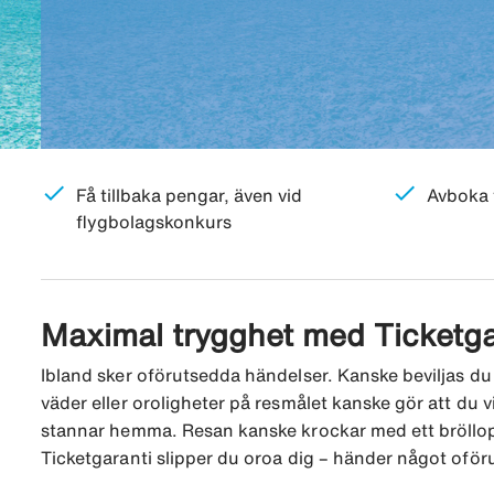
check
check
Få tillbaka pengar, även vid
Avboka f
flygbolagskonkurs
Maximal trygghet med Ticketga
Ibland sker oförutsedda händelser. Kanske beviljas du 
väder eller oroligheter på resmålet kanske gör att du vil
stannar hemma. Resan kanske krockar med ett bröllop, e
Ticketgaranti slipper du oroa dig – händer något oföru