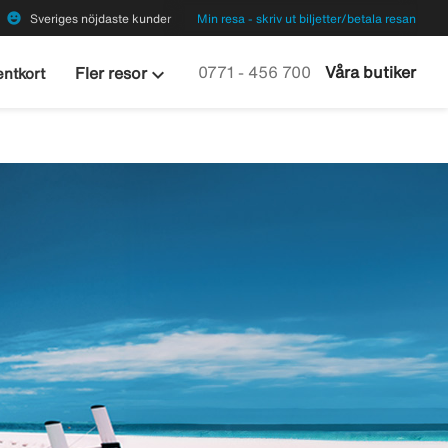
emoji_emotions
Sveriges nöjdaste kunder
Min resa - skriv ut biljetter/betala resan
keyboard_arrow_down
Ring oss på
0771 - 456 700
Våra butiker
Fler resor
ntkort