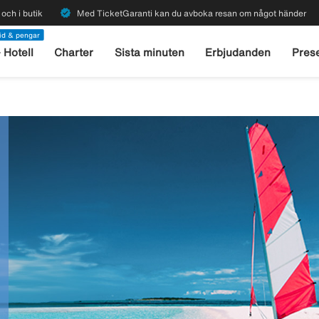
verified
och i butik
Med TicketGaranti kan du avboka resan om något händer
id & pengar
 Hotell
Charter
Sista minuten
Erbjudanden
Prese