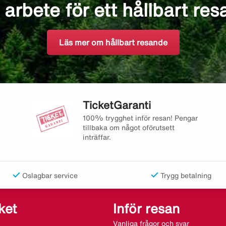
 arbete för ett hållbart re
Läs mer om hållbart resande
TicketGaranti
100% trygghet inför resan! Pengar
tillbaka om något oförutsett
inträffar.
Oslagbar service
Trygg betalning
ket
Inför resan
Vanliga frågor och svar