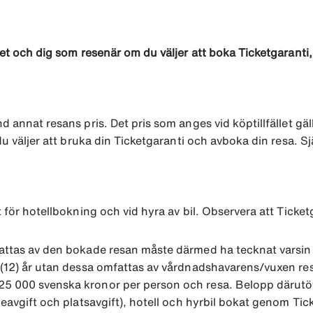
ket och dig som resenär om du väljer att boka Ticketgaranti, 
 annat resans pris. Det pris som anges vid köptillfället gäll
l du väljer att bruka din Ticketgaranti och avboka din resa.
 för hotellbokning och vid hyra av bil. Observera att Ticketg
mfattas av den bokade resan måste därmed ha tecknat varsin
lv (12) år utan dessa omfattas av vårdnadshavarens/vuxen r
25 000 svenska kronor per person och resa. Belopp därutöv
geavgift och platsavgift), hotell och hyrbil bokat genom Ti