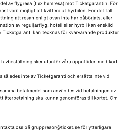
 del av flygresa (t ex hemresa) mot Ticketgarantin. För
t varit möjligt att kvittera ut hyrbilen. För det fall
tning att resan enligt ovan inte har påbörjats, eller
ation av reguljärflyg, hotell eller hyrbil kan enskild
ny Ticketgaranti kan tecknas för kvarvarande produkter
all avbeställning sker utanför våra öppettider, med kort
således inte av Ticketgaranti och ersätts inte vid
 till samma betalmedel som användes vid betalningen av
tt återbetalning ska kunna genomföras till kortet. Om
 kontakta oss på gruppresor@ticket.se för ytterligare