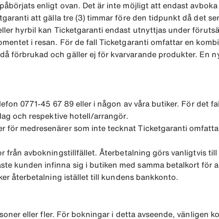
påbörjats enligt ovan. Det är inte möjligt att endast avboka
aranti att gälla tre (3) timmar före den tidpunkt då det senas
ller hyrbil kan Ticketgaranti endast utnyttjas under förutsät
omentet i resan. För de fall Ticketgaranti omfattar en kombin
då förbrukad och gäller ej för kvarvarande produkter. En 
telefon 0771-45 67 89 eller i någon av våra butiker. För det f
olag och respektive hotell/arrangör.
r för medresenärer som inte tecknat Ticketgaranti omfattas 
kor från avbokningstillfället. Återbetalning görs vanligtvis
ste kunden infinna sig i butiken med samma betalkort för a
ker återbetalning istället till kundens bankkonto.
personer eller fler. För bokningar i detta avseende, vänligen