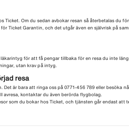
os Ticket. Om du sedan avbokar resan så återbetalas du för fl
 för Ticket Garantin, och det utgår även en självrisk på sa
äkarintyg för att få pengar tillbaka för en resa du inte län
ingar, utan krav på intyg.
rjad resa
 Det är bara att ringa oss på 0771-456 789 eller besöka någon
ill avresa, kontaktar du även berörda flygbolag.
 resor som du bokar hos Ticket, och tjänsten går endast att