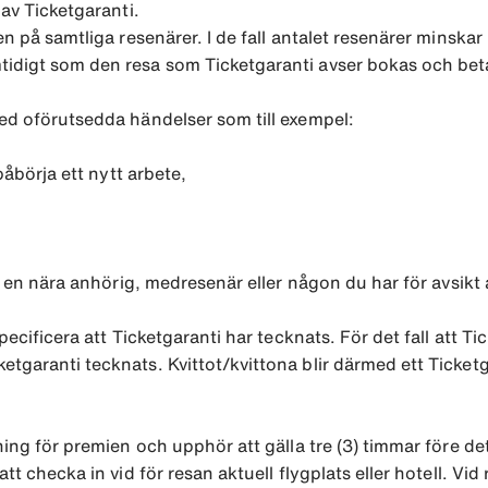
 av Ticketgaranti.
den på samtliga resenärer. I de fall antalet resenärer minsk
idigt som den resa som Ticketgaranti avser bokas och beta
med oförutsedda händelser som till exempel:
påbörja ett nytt arbete,
g, en nära anhörig, medresenär eller någon du har för avsikt 
pecificera att Ticketgaranti har tecknats. För det fall att Ti
garanti tecknats. Kvittot/kvittona blir därmed ett Ticketgar
lning för premien och upphör att gälla tre (3) timmar före d
att checka in vid för resan aktuell flygplats eller hotell. V