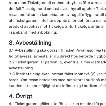
retur) kan Ticketgaranti endast utnyttjas före utresan 
det fall Ticketgaranti endast avser hyrbil upphör Ticketg
resan omfattar en kombination av reguljärflyg, hotell e
att Ticketgaranti inte har upphört, för det första delm
produkt avbokas mot Ticketgaranti. Ticketgarantin är 
i samband med avbokning.
3. Avbeställning
3.1 Avbeställning ska göras till Ticket Privatresor via 
tid till avresa, avbeställer du direkt hos berörda flygb
3.2 Ticketgaranti är personlig, eventuella merkostnade
avbeställning.
3.3 Återbetalning sker i normalfallet inom två (2) vec
resan. Om resan betalades med betalkort i butik så må
kunden inte har möjlighet att infinna sig i butiken så s
4. Övrigt
4.1 Ticketgaranti gäller inte för sällskap om tio (10) 