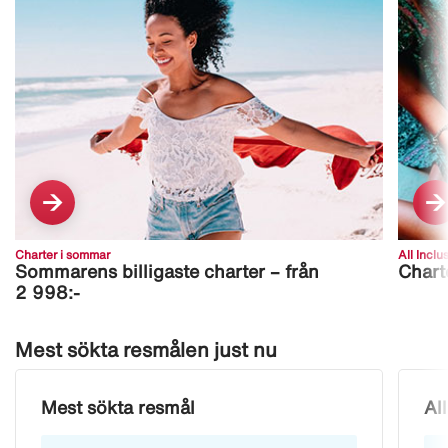
Charter i sommar
All Inclu
Sommarens billigaste charter – från
Chart
2 998:-
Mest sökta resmålen just nu
Mest sökta resmål
Al