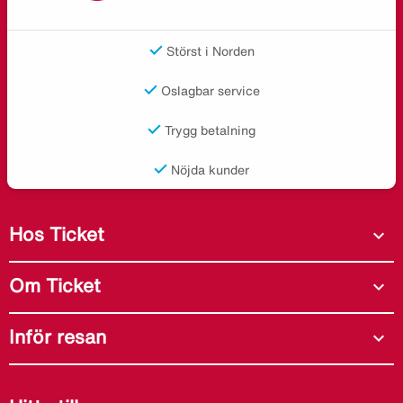
Störst i Norden
Oslagbar service
Trygg betalning
Nöjda kunder
Hos Ticket
expand_more
Om Ticket
expand_more
Inför resan
expand_more