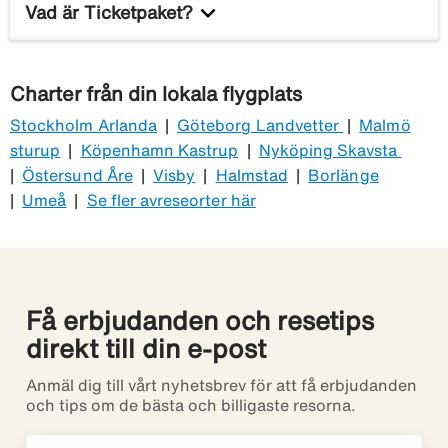
- Sommarresor
: Mallorca, Rhodos, Kreta, Cypern,
keyboard_arrow_down
Vad är Ticketpaket?
var flexibel med avreseort.
resan direkt hos charterbolagen. Skillnaden är att
Turkiet och Kroatien är stora favoriter.
du hos oss enkelt kan jämföra resor från alla de
Ticketpaket är färdiga paketresor med flyg och
- Vinterresor
: Gran Canaria, Teneriffa, Kap Verde,
stora charterbolagen i en och samma sökning. På så
hotell till solresmål och storstäder. Du reser oftast
Egypten, Thailand och Madeira lockar många
Charter från din lokala flygplats
sätt hittar du snabbt den resa som passar dig bäst –
med reguljärflyg, men ibland med charterflyg
resenärer.
Stockholm Arlanda
utan att behöva leta runt på flera olika sidor.
|
Göteborg Landvetter
|
Malmö
beroende på destination. Till skillnad från
sturup
|
Köpenhamn Kastrup
|
Nyköping Skavsta
traditionell charter finns ofta fler valmöjligheter när
Här hittar du även fler
populära
|
Östersund Åre
|
Visby
|
Halmstad
|
Borlänge
det gäller reslängd, hotell och resmål. Se alla
charterdestinationer.
|
Umeå
|
Se fler avreseorter här
våra
Ticketpaket
.
Få erbjudanden och resetips
direkt till din e-post
Anmäl dig till vårt nyhetsbrev för att få erbjudanden
och tips om de bästa och billigaste resorna.