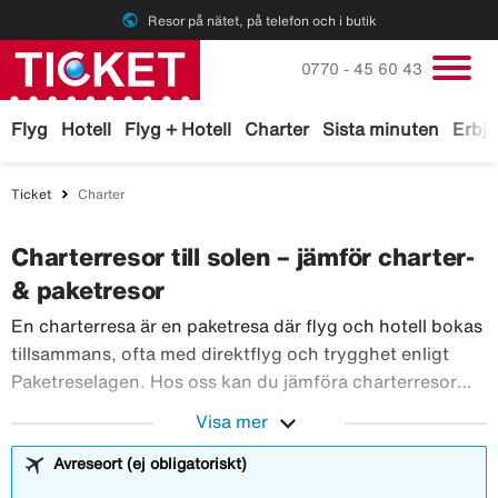
public
Resor på nätet, på telefon och i butik
Ring oss på
0770 - 45 60 43
Flyg
Hotell
Flyg + Hotell
Charter
Sista minuten
Erbj
Ticket
Charter
Charterresor till solen – jämför charter-
& paketresor
En charterresa är en paketresa där flyg och hotell bokas
tillsammans, ofta med direktflyg och trygghet enligt
Paketreselagen. Hos oss kan du jämföra charterresor
från alla stora charterbolag och få tillgång till ett av
expand_more
Visa mer
marknadens bredaste utbud – alltid till samma pris som
hos charterarrangörerna. Hitta billiga charterresor och
Avreseort (ej obligatoriskt)
solresor till populära resmål som Mallorca, Kreta, Gran