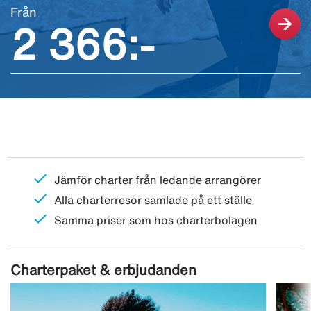
Från
2 366:-
check
Jämför charter från ledande arrangörer
check
Alla charterresor samlade på ett ställe
check
Samma priser som hos charterbolagen
Charterpaket & erbjudanden