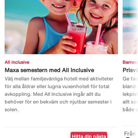
All inclusive
Barnens
Maxa semestern med All Inclusive
Prisvä
Välj mellan familjevänliga hotell med aktiviteter
Ge fam
för alla åldrar eller lugna vuxenhotell för total
bland 
avkoppling. Med All Inclusive ingår allt du
lekplat
behöver för en bekväm och njutbar semester i
allt s
solen.
både s
Från
Hitta din nästa