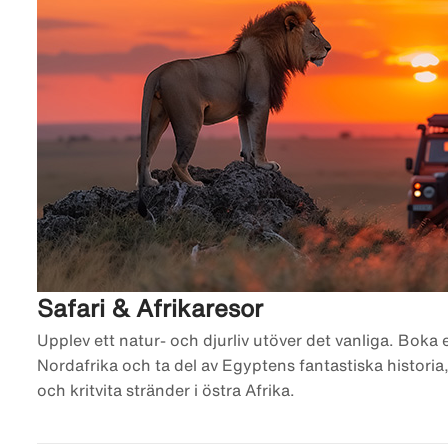
Safari & Afrikaresor
Upplev ett natur- och djurliv utöver det vanliga. Boka e
Nordafrika och ta del av Egyptens fantastiska historia,
och kritvita stränder i östra Afrika.