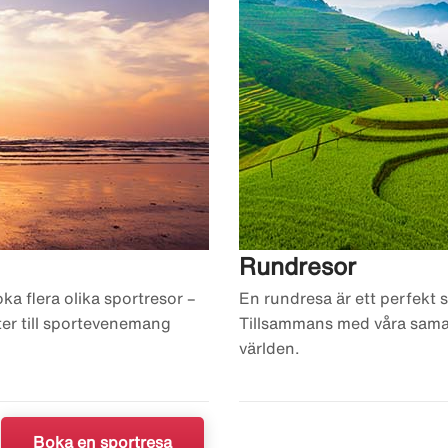
Rundresor
a flera olika sportresor –
En rundresa är ett perfekt 
tter till sportevenemang
Tillsammans med våra samar
världen.
Boka en sportresa