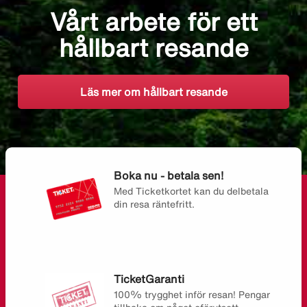
Vårt arbete för ett
hållbart resande
Läs mer om hållbart resande
Boka nu - betala sen!
Med Ticketkortet kan du delbetala
din resa räntefritt.
TicketGaranti
100% trygghet inför resan! Pengar