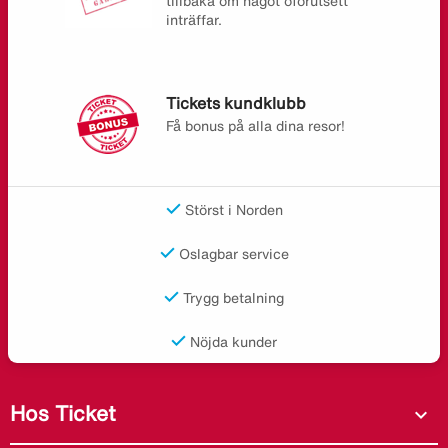
tillbaka om något oförutsett
inträffar.
Tickets kundklubb
Få bonus på alla dina resor!
Störst i Norden
Oslagbar service
Trygg betalning
Nöjda kunder
Hos Ticket
expand_more