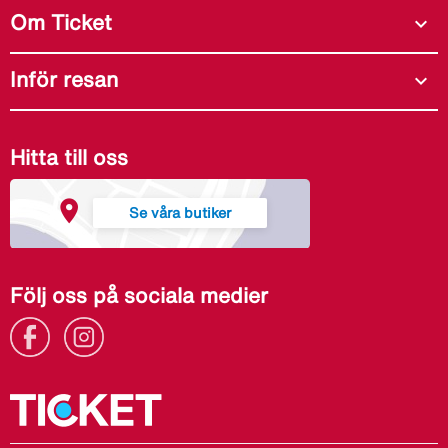
Om Ticket
expand_more
Inför resan
expand_more
Hitta till oss
Se våra butiker
Följ oss på sociala medier