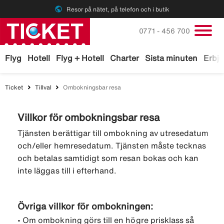
public
Resor på nätet, på telefon och i butik
Ring oss på
0771 - 456 700
Flyg
Hotell
Flyg + Hotell
Charter
Sista minuten
Erbj
Ticket
Tillval
Ombokningsbar resa
Villkor för ombokningsbar resa
Tjänsten berättigar till ombokning av utresedatum
och/eller hemresedatum. Tjänsten måste tecknas
och betalas samtidigt som resan bokas och kan
inte läggas till i efterhand.
Övriga villkor för ombokningen:
•
Om ombokning görs till en högre prisklass så