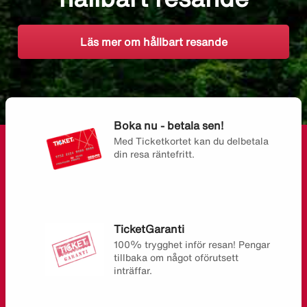
Läs mer om hållbart resande
Boka nu - betala sen!
Med Ticketkortet kan du delbetala
din resa räntefritt.
TicketGaranti
100% trygghet inför resan! Pengar
tillbaka om något oförutsett
inträffar.