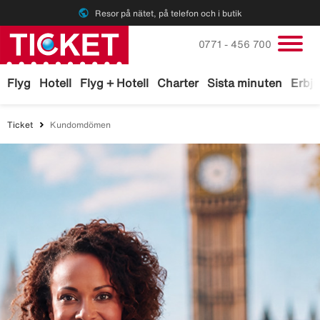
public
Resor på nätet, på telefon och i butik
Ring oss på
0771 - 456 700
Flyg
Hotell
Flyg + Hotell
Charter
Sista minuten
Erbj
Ticket
Kundomdömen