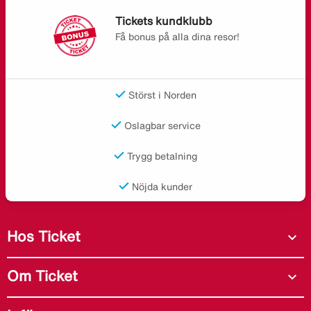
Tickets kundklubb
Få bonus på alla dina resor!
Störst i Norden
Oslagbar service
Trygg betalning
Nöjda kunder
Hos Ticket
expand_more
Om Ticket
expand_more