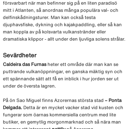
försvarbart när man befinner sig på en liten paradisö
mitt i Atlanten, så anordnas många populära val- och
delfinskådningsturer. Man kan också testa
djuphavsfiske, dykning och kajakpaddling, eller så kan
man koppla av på kolsvarta vulkanstränder eller
dramatiska klippor - allt under den ljuvliga solens strålar.
Sevärdheter
Caldeira das Furnas
heter ett område där man kan se
puttrande vulkanöppningar, en ganska mäktig syn och
ett spännande sätt att få en inblick i hur jorden ser ut
under de översta lagren.
På ön Sao Miguel finns Azorernas största stad
– Ponta
Delgada.
Detta är en mycket vacker stad vid kusten och
fungerar som öarnas kommersiella centrum med lite
butiker, en gemytlig morgonmarknad och så nära man
kommer ett intressant
nattliv
på Azorerna.