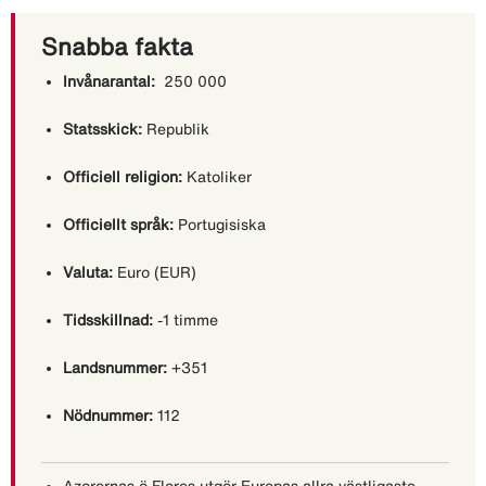
Snabba fakta
Invånarantal:
250 000
Statsskick:
Republik
Officiell religion:
Katoliker
Officiellt språk:
Portugisiska
Valuta:
Euro (EUR)
Tidsskillnad:
-1 timme
Landsnummer:
+351
Nödnummer:
112
Azorernas ö Flores utgör Europas allra västligaste