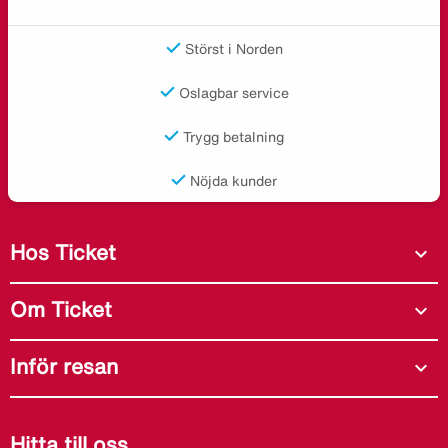
Störst i Norden
Oslagbar service
Trygg betalning
Nöjda kunder
Hos Ticket
expand_more
Om Ticket
expand_more
Inför resan
expand_more
Hitta till oss