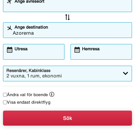
Ange avreseort
Skottland, med sina böljande kullar. Det finns många
likheter, men den viktigaste skillnaden är förstås
sync_alt
klimatet. Azorerna har subtropiskt klimat och behagliga
Azorerna är en ögrupp i Atlanten uta
temperaturer året om.
Ange destination
calendar_month
calendar_month
Utresa
Hemresa
Resenärer, Kabinklass
2 vuxna, 1 rum, ekonomi
Ändra val för boende
Visa endast direktflyg
Sök