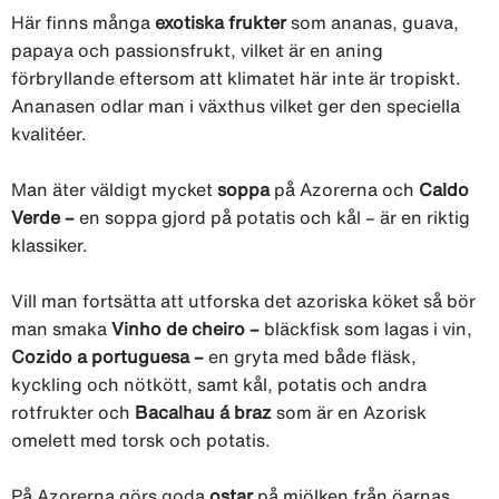
Här finns många
exotiska frukter
som ananas, guava,
papaya och passionsfrukt, vilket är en aning
förbryllande eftersom att klimatet här inte är tropiskt.
Ananasen odlar man i växthus vilket ger den speciella
kvalitéer.
Man äter väldigt mycket
soppa
på Azorerna och
Caldo
Verde –
en soppa gjord på potatis och kål – är en riktig
klassiker.
Vill man fortsätta att utforska det azoriska köket så bör
man smaka
Vinho de cheiro –
bläckfisk som lagas i vin,
Cozido a portuguesa –
en gryta med både fläsk,
kyckling och nötkött, samt kål, potatis och andra
rotfrukter och
Bacalhau á braz
som är en Azorisk
omelett med torsk och potatis.
På Azorerna görs goda
ostar
på mjölken från öarnas