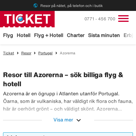
public
Resor på nätet, på telefon och i butik
Ring oss på
0771 - 456 700
Flyg
Hotell
Flyg + Hotell
Charter
Sista minuten
Erbj
Ticket
Resor
Portugal
Azorerna
Resor till Azorerna – sök billiga flyg &
hotell
Azorerna är en ögrupp i Atlanten utanför Portugal.
Öarna, som är vulkaniska, har väldigt rik flora och fauna,
här är oerhört grönt – och väldigt skönt. Azorerna
består av nio öar ca 130 mil utanför Portugals kust, alla
expand_more
Visa mer
med sin unika miljö. När man ser bilder från Azorerna så
misstar man lätt öarna för att vara Island, eller kanske