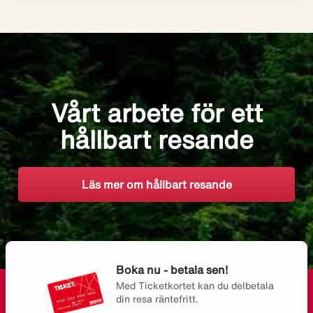
Vårt arbete för ett
hållbart resande
Läs mer om hållbart resande
Boka nu - betala sen!
Med Ticketkortet kan du delbetala
din resa räntefritt.