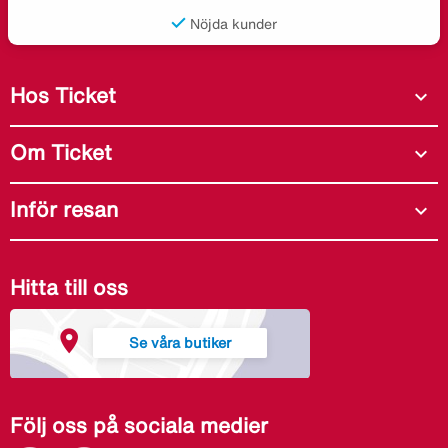
Nöjda kunder
Hos Ticket
expand_more
Om Ticket
expand_more
Inför resan
expand_more
Hitta till oss
Se våra butiker
Följ oss på sociala medier