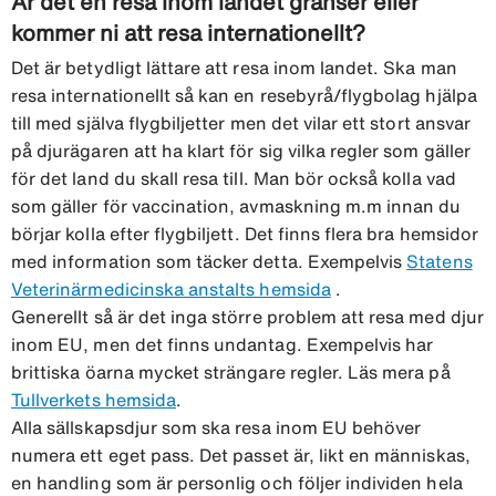
Är det en resa inom landet gränser eller
kommer ni att resa internationellt?
Det är betydligt lättare att resa inom landet. Ska man
resa internationellt så kan en resebyrå/flygbolag hjälpa
till med själva flygbiljetter men det vilar ett stort ansvar
på djurägaren att ha klart för sig vilka regler som gäller
för det land du skall resa till. Man bör också kolla vad
som gäller för vaccination, avmaskning m.m innan du
börjar kolla efter flygbiljett. Det finns flera bra hemsidor
med information som täcker detta. Exempelvis
Statens
Veterinärmedicinska anstalts hemsida
.
Generellt så är det inga större problem att resa med djur
inom EU, men det finns undantag. Exempelvis har
brittiska öarna mycket strängare regler. Läs mera på
Tullverkets hemsida
.
Alla sällskapsdjur som ska resa inom EU behöver
numera ett eget pass. Det passet är, likt en människas,
en handling som är personlig och följer individen hela