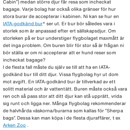
Cabin”) medan större djur får resa som incheckat
bagage. Varje bolag har också olika gränser för hur
stora burar de accepterar i kabinen. Ni kan se hur en
IATA-godkänd bur
* ser ut. Er bur bör således vara i
storlek som är anpassad efter ert sällskapsdjur. Om
storleken på er bur understiger flygbolaget maxmått är
det inga problem. Om buren blir för stor så är frågan ni
bör ställa er om ni accepterar att er hund reser som
incheckat bagage?
I de flesta fall måste du själv se till att ha en IATA-
godkänd bur till ditt djur. Vissa flygbolag hyr ut dom
mot avgift. En IATA-godkänd bur är tillverkad av ett
solitt material och är vattentätt. Buren måste också vara
ren och så pass stor att ditt djur kan stå upprätt, vrida
sig runt och ligga ner. Många flygbolag rekommenderar
de halvhårda väskorna/burarna som kallas för ”Sherpa
bags”. Dessa kan man köpa i de flesta djuraffärer, t ex
Arken Zoo
.