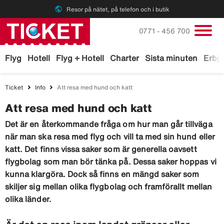
public
Resor på nätet, på telefon och i butik
Ring oss på
0771 - 456 700
Flyg
Hotell
Flyg + Hotell
Charter
Sista minuten
Erbj
Ticket
Info
Att resa med hund och katt
Att resa med hund och katt
Det är en återkommande fråga om hur man går tillväga
när man ska resa med flyg och vill ta med sin hund eller
katt. Det finns vissa saker som är generella oavsett
flygbolag som man bör tänka på. Dessa saker hoppas vi
kunna klargöra. Dock så finns en mängd saker som
skiljer sig mellan olika flygbolag och framförallt mellan
olika länder.